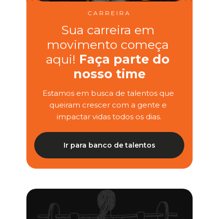
CARREIRA
Sua carreira em 
movimento começa 
aqui! 
Faça parte do 
nosso time
Estamos em busca de talentos que 
queiram crescer com a gente e 
impactar vidas todos os dias.
Ir para banco de talentos