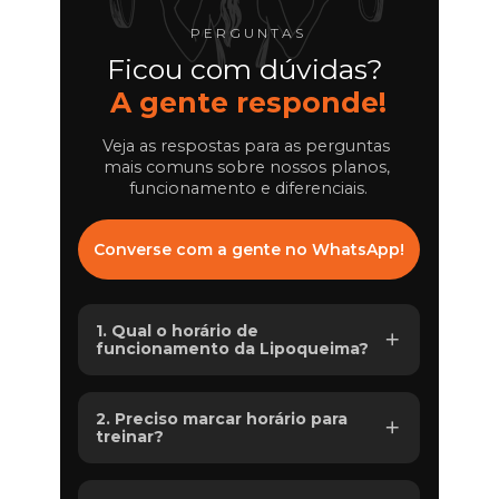
PERGUNTAS
Ficou com dúvidas? 
A gente responde!
Veja as respostas para as perguntas 
mais comuns sobre nossos planos, 
funcionamento e diferenciais.
Converse com a gente no WhatsApp!
1. Qual o horário de 
funcionamento da Lipoqueima?
Nossas unidades funcionam de 
2. Preciso marcar horário para 
segunda a sexta das 05h às 22h, e aos 
treinar?
sábados das 07h às 13h e domingo 
08h às 12h. Confira o horário exato da 
unidade mais próxima!
Para modalidades em grupo, sim! Você pode 