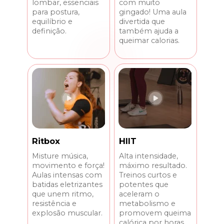
com muito 
lombar, essenciais 
gingado! Uma aula 
para postura, 
divertida que 
equilíbrio e 
também ajuda a 
definição.
queimar calorias.
HIIT
Ritbox
Alta intensidade, 
Misture música, 
máximo resultado. 
movimento e força! 
Treinos curtos e 
Aulas intensas com 
potentes que 
batidas eletrizantes 
aceleram o 
que unem ritmo, 
metabolismo e 
resistência e 
promovem queima 
explosão muscular.
calórica por horas.