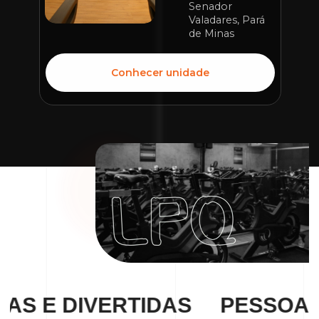
Senador 
Valadares, Pará 
de Minas
Conhecer unidade
 E DIVERTIDAS
PESSOAS E