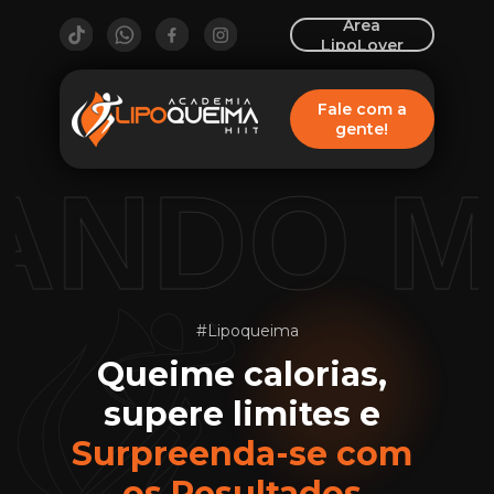
Área
LipoLover
Fale com a
gente!
NDO M
#Lipoqueima
Queime calorias, 
supere limites e 
Surpreenda-se com 
os Resultados.